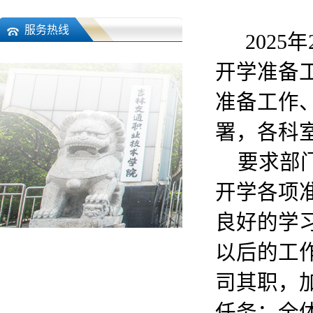
服务热线
202
5
年
开学准备
准备工作
署
，
各科
要求部门
开学各项
良好的学
以后的工
司其职，
任务；全